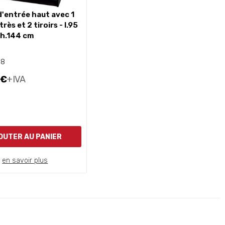
très et 2 tiroirs - l.95
 h.144 cm
28
 €
+IVA
OUTER AU PANIER
en savoir plus