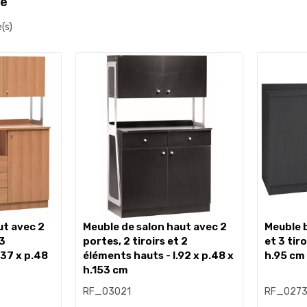
ce
e(s)
meuble de salon haut avec 2
meuble bas de salon 2 portes
 3
portes, 2 tiroirs et 2
et 3 tiro
137 x p.48
éléments hauts - l.92 x p.48 x
h.95 cm
h.153 cm
RF_03021
RF_027