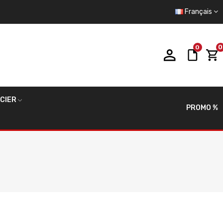
Français
0
0
ACIER
PROMO %