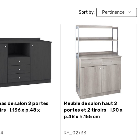
Sort by:
Pertinence
meuble de salon haut 2
irs - l.136 x p.48 x
portes et 2 tiroirs - l.90 x
p.48 x h.155 cm
34
RF_02733