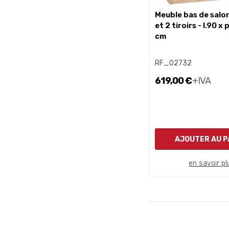
meuble bas de salon 2 portes
et 2 tiroirs - l.90 x
cm
RF_02732
619,00 €
+IVA
AJOUTER AU P
en savoir pl