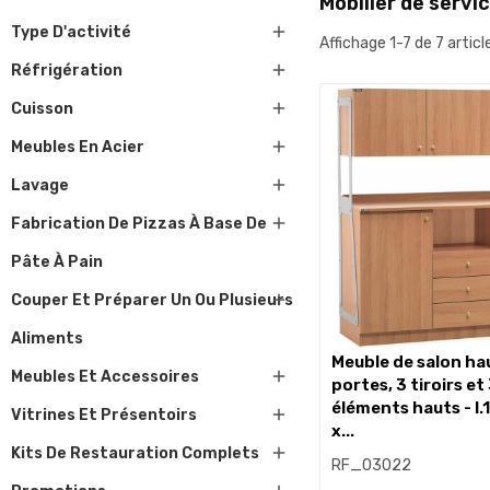
Mobilier de servi

Type D'activité
Affichage 1-7 de 7 articl

Réfrigération

Cuisson

Meubles En Acier

Lavage

Fabrication De Pizzas À Base De
Pâte À Pain

Couper Et Préparer Un Ou Plusieurs
Aliments
meuble de salon haut avec 2

Meubles Et Accessoires
portes, 3 tiroirs et
éléments hauts - l.

Vitrines Et Présentoirs
x...

Kits De Restauration Complets
RF_03022