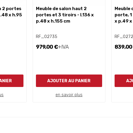
meuble de salon haut 2
meuble d'entrée haut avec 1
 p.48 x h.95
portes et 3 tiroirs - l.136 x
porte, 1 
p.48 x h.155 cm
x p.49 x
RF_02735
RF_027
979,00 €
+IVA
839,00
ANIER
AJOUTER AU PANIER
AJ
us
en savoir plus