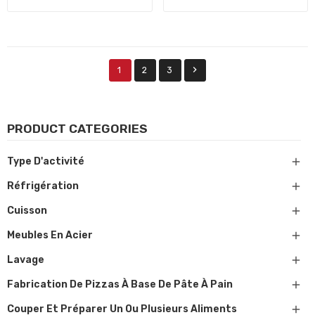

1
2
3
PRODUCT CATEGORIES

Type D'activité

Réfrigération

Cuisson

Meubles En Acier

Lavage

Fabrication De Pizzas À Base De Pâte À Pain

Couper Et Préparer Un Ou Plusieurs Aliments