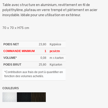
Table avec structure en aluminium, revêtement en fil de
polyéthylène, plateau en verre trempé et piètement en acier
inoxydable. Idéale pour une utilisation en extérieur.
70 x 70 x H75 cm
POIDS NET
23,80
Kg/pièce
COMMANDE MINIMUM
1
pcs/ctn
VOLUME*
0,08
m
/carton
3
POIDS BRUT
25,80
Kg/carton
*Contribution aux frais de port à quantifier en
fonction des volumes achetés.
COULEURS