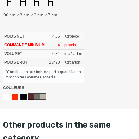
96 cm
43 cm
40 cm
47 cm
POIDS NET
4,55
Kg/pièce
COMMANDE MINIMUM
4
pcs/ctn
VOLUME*
0,31
m
/carton
3
POIDS BRUT
21h20
Kg/carton
*Contribution aux frais de port à quantifier en
fonction des volumes achetés.
COULEURS
other products in the same
category