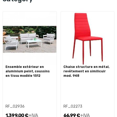
ensemble extérieur en
chaise structure en métal,
aluminium peint, coussins
revêtement en similicuir
en tissu modèle 1512
mod. 948
RF_02936
RF_02273
1.399,00 €
+IVA
66,99 €
+IVA