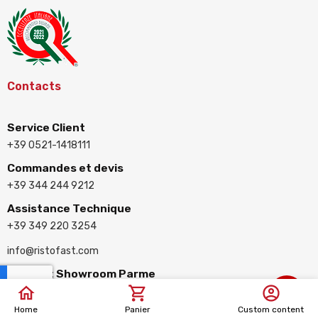
Contacts
Service Client
+39 0521-1418111
Commandes et devis
+39 344 244 9212
Assistance Technique
+39 349 220 3254
info@ristofast.com
Siège et Showroom Parme
via Pietro Fainardi, 18/A 43126
Parme (Italie)
Home
Panier
Custom content