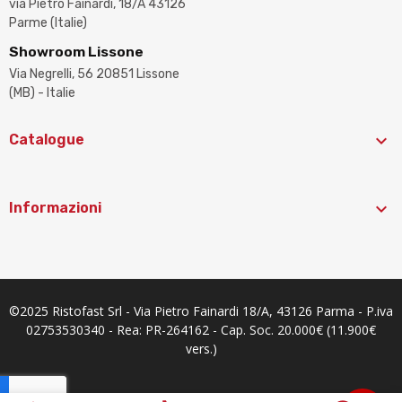
via Pietro Fainardi, 18/A 43126
Parme (Italie)
Showroom Lissone
Via Negrelli, 56 20851 Lissone
(MB) - Italie

Catalogue

Informazioni
©2025 Ristofast Srl - Via Pietro Fainardi 18/A, 43126 Parma - P.iva
02753530340 - Rea: PR-264162 - Cap. Soc. 20.000€ (11.900€
vers.)