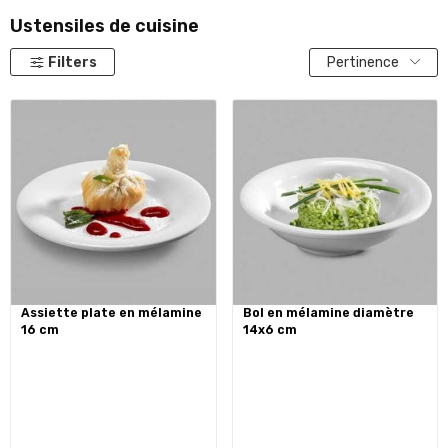
Ustensiles de cuisine
Filters
Pertinence
assiette plate en mélamine
bol en mélamine diamètre
16 cm
14x6 cm