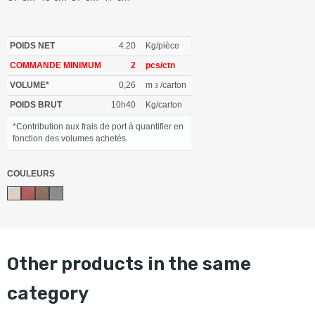
POIDS NET
4.20
Kg/pièce
COMMANDE MINIMUM
2
pcs/ctn
VOLUME*
0,26
m
/carton
3
POIDS BRUT
10h40
Kg/carton
*Contribution aux frais de port à quantifier en
fonction des volumes achetés.
COULEURS
other products in the same
category