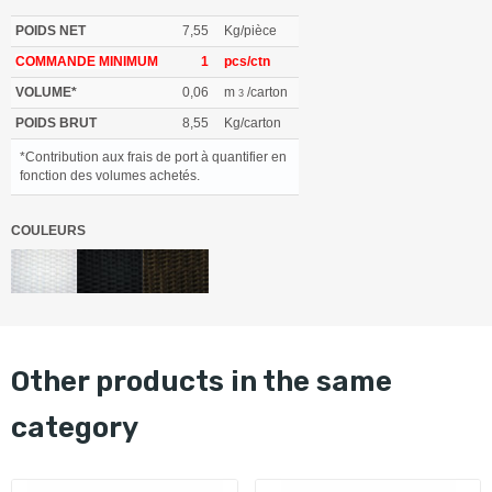
POIDS NET
7,55
Kg/pièce
COMMANDE MINIMUM
1
pcs/ctn
VOLUME*
0,06
m
/carton
3
POIDS BRUT
8,55
Kg/carton
*Contribution aux frais de port à quantifier en
fonction des volumes achetés.
COULEURS
other products in the same
category