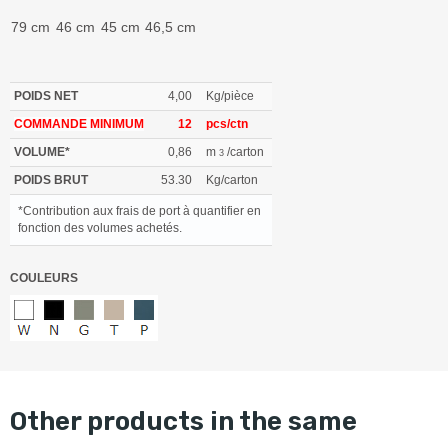
79 cm
46 cm
45 cm
46,5 cm
POIDS NET
4,00
Kg/pièce
COMMANDE MINIMUM
12
pcs/ctn
VOLUME*
0,86
m
/carton
3
POIDS BRUT
53.30
Kg/carton
*Contribution aux frais de port à quantifier en
fonction des volumes achetés.
COULEURS
other products in the same