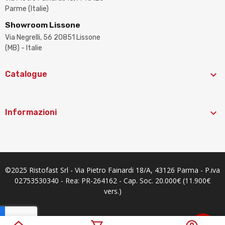
Parme (Italie)
Showroom Lissone
Via Negrelli, 56 20851 Lissone
(MB) - Italie

Catalogue

Informazioni
©2025 Ristofast Srl - Via Pietro Fainardi 18/A, 43126 Parma - P.iva
02753530340 - Rea: PR-264162 - Cap. Soc. 20.000€ (11.900€
vers.)