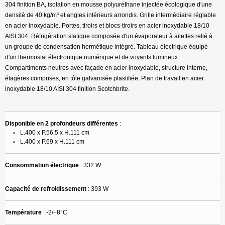
304 finition BA, isolation en mousse polyuréthane injectée écologique d'une
densité de 40 kg/m³ et angles intérieurs arrondis. Grille intermédiaire réglable
en acier inoxydable. Portes, tiroirs et blocs-tiroirs en acier inoxydable 18/10
AISI 304. Réfrigération statique composée d'un évaporateur à ailettes relié à
un groupe de condensation hermétique intégré. Tableau électrique équipé
d'un thermostat électronique numérique et de voyants lumineux.
Compartiments neutres avec façade en acier inoxydable, structure interne,
étagères comprises, en tôle galvanisée plastifiée. Plan de travail en acier
inoxydable 18/10 AISI 304 finition Scotchbrite.
Disponible en 2 profondeurs différentes
:
L.400 x P.56,5 x H.111 cm
L.400 x P.69 x H.111 cm
Consommation électrique
: 332 W
Capacité de refroidissement
: 393 W
Température
: -2/+8°C