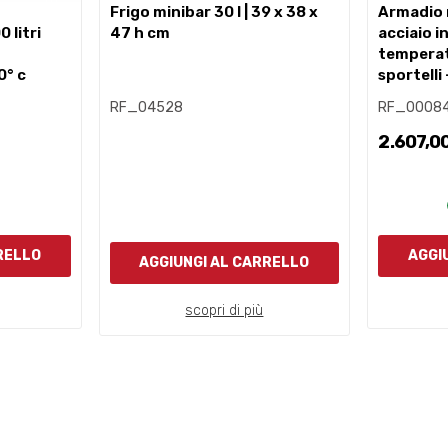
frigo minibar 30 l | 39 x 38 x
armadio refrigerato in
 litri
47 h cm
acciaio i
temperat
0° c
sportelli -
RF_04528
RF_0008
2.607,0
RELLO
AGGI
AGGIUNGI AL CARRELLO
scopri di più