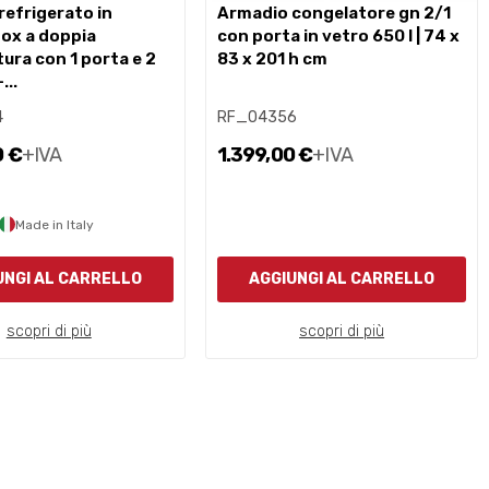
armadio congelatore gn 2/1
nox a doppia
con porta in vetro 650 l | 74 x
ura con 1 porta e 2
83 x 201 h cm
...
4
RF_04356
0 €
+IVA
1.399,00 €
+IVA
Made in Italy
UNGI AL CARRELLO
AGGIUNGI AL CARRELLO
scopri di più
scopri di più