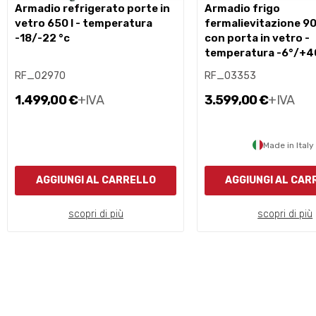
armadio refrigerato porte in
armadio frigo
vetro 650 l - temperatura
fermalievitazione 900
-18/-22 °c
con porta in vetro -
temperatura -6°/+4
RF_02970
RF_03353
1.499,00 €
+IVA
3.599,00 €
+IVA
Made in Italy
AGGIUNGI AL CARRELLO
AGGIUNGI AL CAR
scopri di più
scopri di più