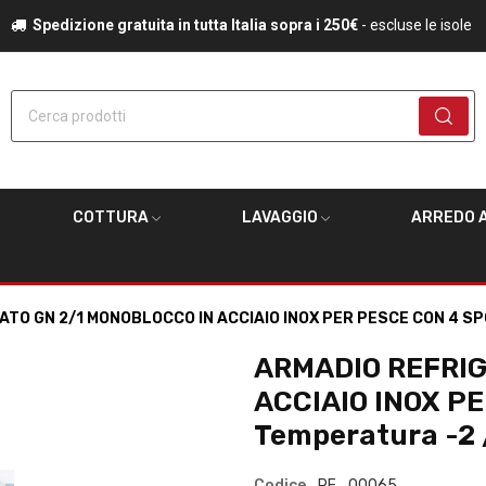
Spedizione gratuita in tutta Italia sopra i 250€
- escluse le isole
Cerca prodotti
COTTURA
LAVAGGIO
ARREDO A
TO GN 2/1 MONOBLOCCO IN ACCIAIO INOX PER PESCE CON 4 SPO
ARMADIO REFRIG
ACCIAIO INOX P
Temperatura -2 
Codice
RF_00065