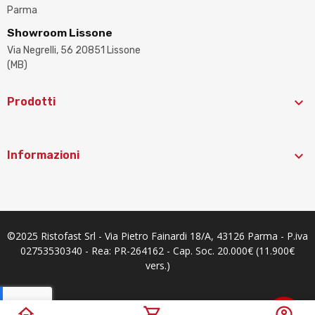
Parma
Showroom Lissone
Via Negrelli, 56 20851 Lissone
(MB)

Prodotti

Informazioni
©2025 Ristofast Srl - Via Pietro Fainardi 18/A, 43126 Parma - P.iva
02753530340 - Rea: PR-264162 - Cap. Soc. 20.000€ (11.900€
vers.)