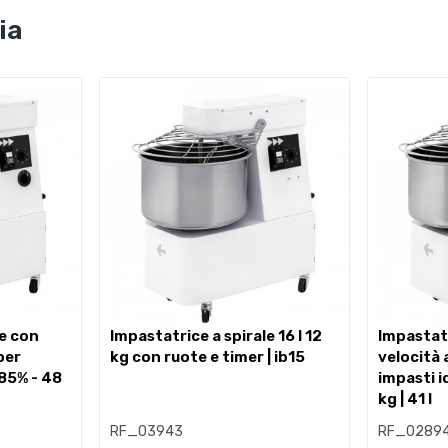
ia
impastatrice a spirale 16 l 12
impastatrice a spirale con
per
kg con ruote e timer | ib15
velocità
 85% - 48
impasti i
kg | 41 l
RF_03943
RF_0289