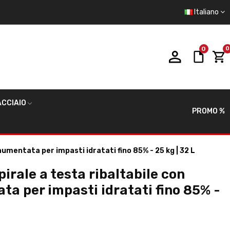
Italiano
0
0
CCIAIO
PROMO %
aumentata per impasti idratati fino 85% - 25 kg | 32 L
irale a testa ribaltabile con
ta per impasti idratati fino 85% -