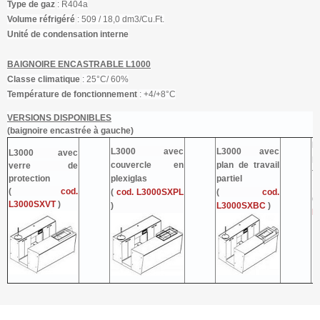
Type de gaz
: R404a
Volume réfrigéré
: 509 / 18,0 dm3/Cu.Ft.
Unité de condensation interne
BAIGNOIRE ENCASTRABLE L1000
Classe climatique
: 25°C/ 60%
Température de fonctionnement
: +4/+8°C
VERSIONS DISPONIBLES
(baignoire encastrée à gauche)
L
L3000 avec
L3000 avec
L3000 avec
p
couvercle en
plan de travail
verre de
tr
protection
plexiglas
partiel
1
(
cod.
(
cod. L3000SXPL
(
cod.
L3000SXVT
)
)
L3000SXBC
)
L