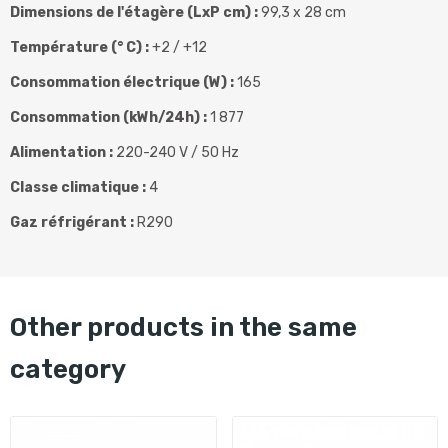
Dimensions de l'étagère (LxP cm) :
99,3 x 28 cm
Température (° C) :
+2 / +12
Consommation électrique (W) :
165
Consommation (kWh/24h) :
1 877
Alimentation :
220-240 V / 50 Hz
Classe climatique :
4
Gaz réfrigérant :
R290
other products in the same
category