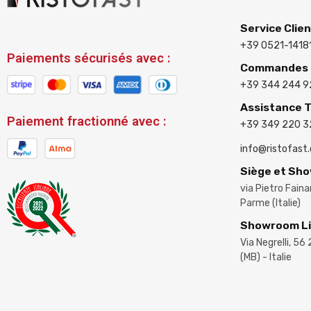
Service Clie
+39 0521-1418
Paiements sécurisés avec :
Commandes e
+39 344 244 9
Assistance 
Paiement fractionné avec :
+39 349 220 
info@ristofast
Siège et Sh
via Pietro Fain
Parme (Italie)
Showroom L
Via Negrelli, 56
(MB) - Italie