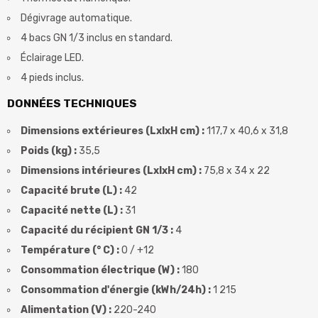
Dégivrage automatique.
4 bacs GN 1/3 inclus en standard.
Éclairage LED.
4 pieds inclus.
DONNÉES TECHNIQUES
Dimensions extérieures (LxlxH cm) :
117,7 x 40,6 x 31,8
Poids (kg) :
35,5
Dimensions intérieures (LxlxH cm) :
75,8 x 34 x 22
Capacité brute (L) :
42
Capacité nette (L) :
31
Capacité du récipient GN 1/3 :
4
Température (° C) :
0 / +12
Consommation électrique (W) :
180
Consommation d'énergie (kWh/24h) :
1 215
Alimentation (V) :
220-240