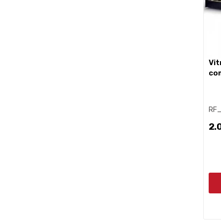
vitrine réfrigérée à sushis de
com
RF
2.