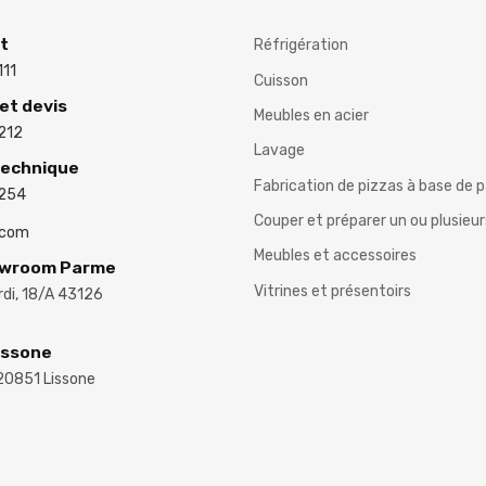
nt
Réfrigération
111
Cuisson
t devis
Meubles en acier
212
Lavage
Technique
Fabrication de pizzas à base de p
3254
Couper et préparer un ou plusieu
.com
Meubles et accessoires
owroom Parme
Vitrines et présentoirs
ardi, 18/A 43126
issone
 20851 Lissone