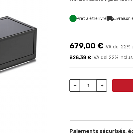
Prêt à être livré
Livraison 
679,00 €
IVA del 22% 
828,38 €
IVA del 22% inclu
Paiements sécurisés, ég