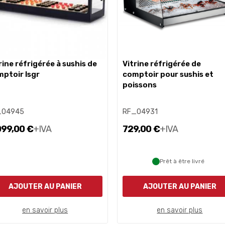
vitrine réfrigérée de
ptoir lsgr
comptoir pour sushis et
poissons
_04945
RF_04931
099,00 €
+IVA
729,00 €
+IVA
Prêt à être livré
AJOUTER AU PANIER
AJOUTER AU PANIER
en savoir plus
en savoir plus