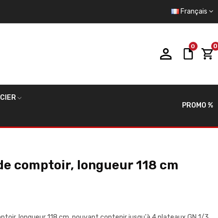
Français
0
0
ACIER
PROMO %
 de comptoir, longueur 118 cm
mptoir, longueur 118 cm, pouvant contenir jusqu'à 4 plateaux GN 1/3.