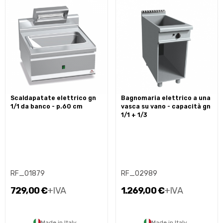
scaldapatate elettrico gn
bagnomaria elettrico a una
1/1 da banco - p.60 cm
vasca su vano - capacità gn
1/1 + 1/3
RF_01879
RF_02989
729,00 €
+IVA
1.269,00 €
+IVA
Made in Italy
Made in Italy