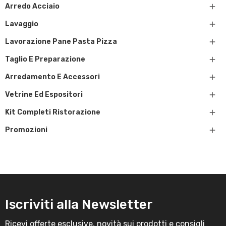

Arredo Acciaio

Lavaggio

Lavorazione Pane Pasta Pizza

Taglio E Preparazione

Arredamento E Accessori

Vetrine Ed Espositori

Kit Completi Ristorazione

Promozioni
Iscriviti alla Newsletter
Ricevi offerte esclusive, novità sui prodotti e consigli