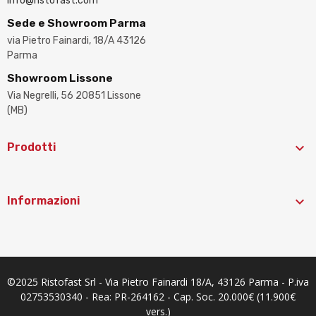
info@ristofast.com
Sede e Showroom Parma
via Pietro Fainardi, 18/A 43126
Parma
Showroom Lissone
Via Negrelli, 56 20851 Lissone
(MB)

Prodotti

Informazioni
©2025 Ristofast Srl - Via Pietro Fainardi 18/A, 43126 Parma - P.iva
02753530340 - Rea: PR-264162 - Cap. Soc. 20.000€ (11.900€
vers.)