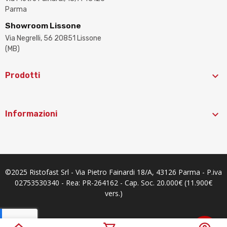
Parma
Showroom Lissone
Via Negrelli, 56 20851 Lissone
(MB)

Prodotti

Informazioni
©2025 Ristofast Srl - Via Pietro Fainardi 18/A, 43126 Parma - P.iva
02753530340 - Rea: PR-264162 - Cap. Soc. 20.000€ (11.900€
vers.)