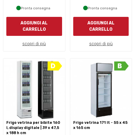
Pronta consegna
Pronta consegna
AGGIUNGI AL
AGGIUNGI AL
CARRELLO
CARRELLO
scopri di più
scopri di più
frigo vetrina per bibite 160
frigo vetrina 171 lt - 55 x 45
l, display digitale | 39 x 47,5
x 165 cm
x 188 h cm