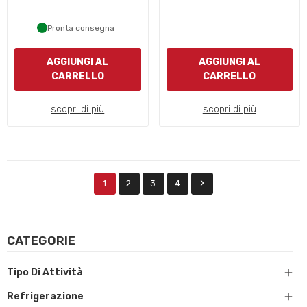
Pronta consegna
AGGIUNGI AL
AGGIUNGI AL
CARRELLO
CARRELLO
scopri di più
scopri di più

1
2
3
4
CATEGORIE

Tipo Di Attività

Refrigerazione