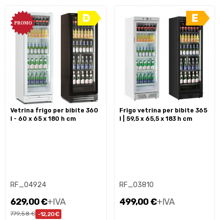
vetrina frigo per bibite 360
frigo vetrina per bibite 365
l - 60 x 65 x 180 h cm
l | 59,5 x 65,5 x 183 h cm
RF_04924
RF_03810
629,00 €
+IVA
499,00 €
+IVA
779,58 €
-12,20 €