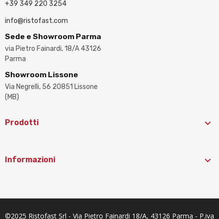
+39 349 220 3254
info@ristofast.com
Sede e Showroom Parma
via Pietro Fainardi, 18/A 43126
Parma
Showroom Lissone
Via Negrelli, 56 20851 Lissone
(MB)

Prodotti

Informazioni
©2025 Ristofast Srl - Via Pietro Fainardi 18/A, 43126 Parma - P.iva