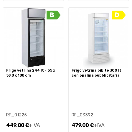
frigo vetrina 244 lt - 55 x
frigo vetrina bibite 300 lt
53,8 x 188 cm
con opalina pubblicitaria
RF_01225
RF_03392
449,00 €
+IVA
479,00 €
+IVA