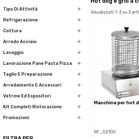
Hot dog e grill a 

Tipo Di Attività
Visualizzati 1-3 su 3 arti

Refrigerazione

Cottura

Arredo Acciaio

Lavaggio

Lavorazione Pane Pasta Pizza

Taglio E Preparazione

Arredamento E Accessori

Vetrine Ed Espositori
macchina per hot 

Kit Completi Ristorazione

Promozioni
RF_02100
FILTRA PER