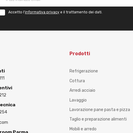
Accetto l'
informativa privacy
e il trattamento dei dati.
Prodotti
nti
Refrigerazione
111
Cottura
entivi
Arredi acciaio
212
Lavaggio
Tecnica
Lavorazione pane pasta e pizza
3254
Taglio e preparazione alimenti
.com
Mobili e arredo
wroom Parma