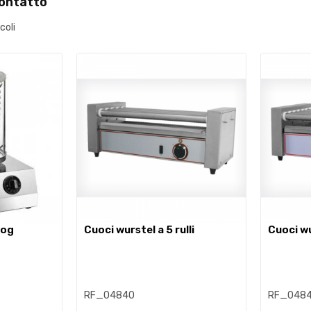
contatto
coli
dog
cuoci wurstel a 5 rulli
cuoci w
RF_04840
RF_0484