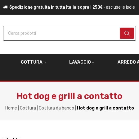
Spedizione gratuita in tutta Italia sopra i 250€
- escluse le isole
Cerca prodotti
COTTURA
LAVAGGIO
ARREDO A
Hot dog e grill a contatto
Home
Cottura
Cottura da banco
Hot dog e grill a contatto