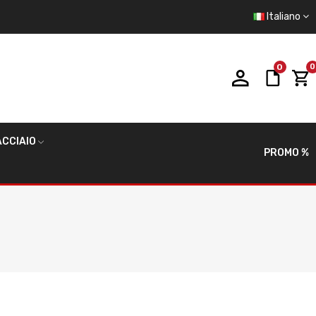
Italiano
0
0
CCIAIO
PROMO %