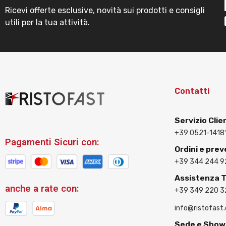
Ricevi offerte esclusive, novità sui prodotti e consigli
utili per la tua attività.
Contatti
Servizio Clie
+39 0521-1418
Pagamenti Sicuri con:
Ordini e prev
+39 344 244 9
Assistenza 
anche a rate con:
+39 349 220 
info@ristofast
Sede e Sho