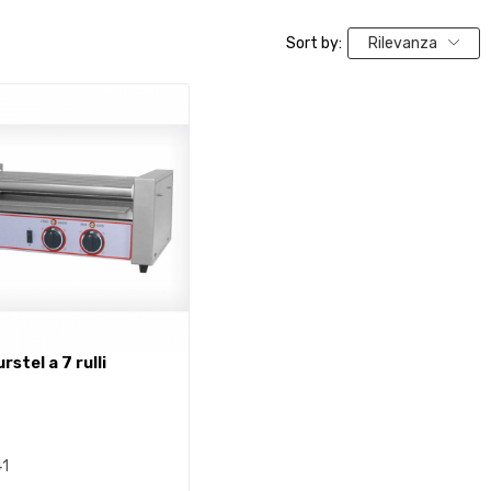
Sort by:
Rilevanza
urstel a 7 rulli
1