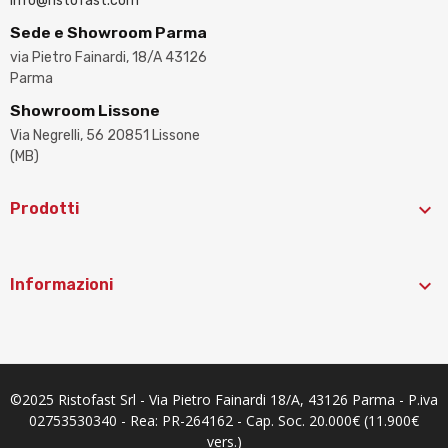
info@ristofast.com
Sede e Showroom Parma
via Pietro Fainardi, 18/A 43126
Parma
Showroom Lissone
Via Negrelli, 56 20851 Lissone
(MB)

Prodotti

Informazioni
©2025 Ristofast Srl - Via Pietro Fainardi 18/A, 43126 Parma - P.iva
02753530340 - Rea: PR-264162 - Cap. Soc. 20.000€ (11.900€
vers.)