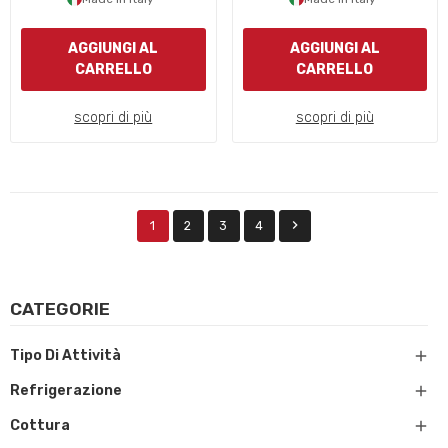
AGGIUNGI AL
AGGIUNGI AL
CARRELLO
CARRELLO
scopri di più
scopri di più

1
2
3
4
CATEGORIE

Tipo Di Attività

Refrigerazione

Cottura