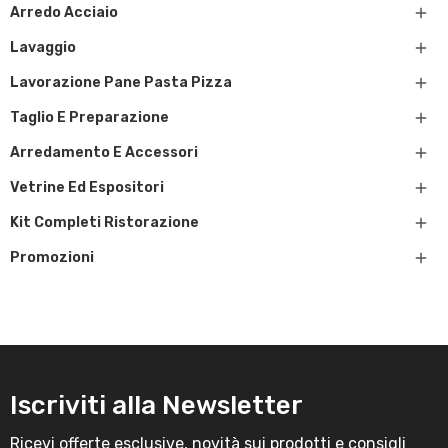

Arredo Acciaio

Lavaggio

Lavorazione Pane Pasta Pizza

Taglio E Preparazione

Arredamento E Accessori

Vetrine Ed Espositori

Kit Completi Ristorazione

Promozioni
Iscriviti alla Newsletter
Ricevi offerte esclusive, novità sui prodotti e consigli