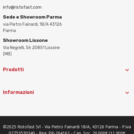
info@ristofast.com
Sede e Showroom Parma
via Pietro Fainardi, 18/A 43126
Parma
Showroom Lissone
Via Negrelli, 56 20851 Lissone
(MB)

Prodotti

Informazioni
©2025 Ristofast Srl - Via Pietro Fainardi 18/A, 43126 Parma - P.iva
02753530340 - Rea: PR-264162 - Cap. Soc. 20.000€ (11.900€