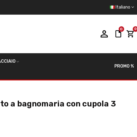
Italiano
0
0
CCIAIO
PROMO %
ato a bagnomaria con cupola 3