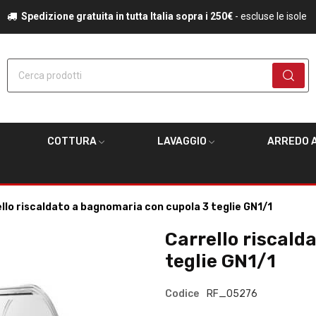
Spedizione gratuita in tutta Italia sopra i 250€
- escluse le isole
Cerca prodotti
COTTURA
LAVAGGIO
ARREDO A
llo riscaldato a bagnomaria con cupola 3 teglie GN1/1
Carrello riscald
teglie GN1/1
Codice
RF_05276