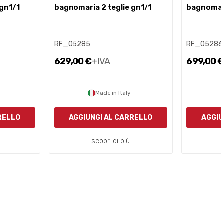
 gn1/1
bagnomaria 2 teglie gn1/1
bagnomar
RF_05285
RF_0528
629,00 €
+IVA
699,00 
Made in Italy
RELLO
AGGIUNGI AL CARRELLO
AGGI
scopri di più