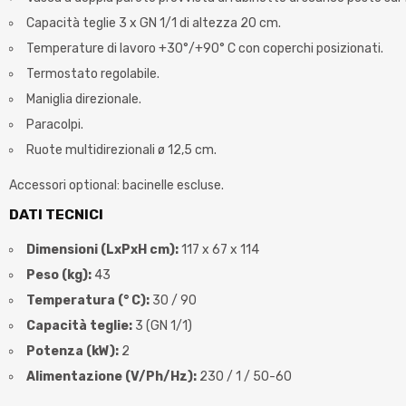
Capacità teglie 3 x GN 1/1 di altezza 20 cm.
Temperature di lavoro +30°/+90° C con coperchi posizionati.
Termostato regolabile.
Maniglia direzionale.
Paracolpi.
Ruote multidirezionali ø 12,5 cm.
Accessori optional: bacinelle escluse.
DATI TECNICI
Dimensioni (LxPxH cm):
117 x 67 x 114
Peso (kg):
43
Temperatura (° C):
30 / 90
Capacità teglie:
3 (GN 1/1)
Potenza (kW):
2
Alimentazione (V/Ph/Hz):
230 / 1 / 50-60