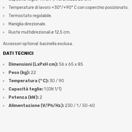
Temperature di lavoro +30°/+90° C con coperchio posizionato.
Termostato regolabile.
Maniglia direzionale.
Ruote multidirezionali ø 12,5 cm.
Accessori optional: bacinella esclusa.
DATI TECNICI
Dimensioni (LxPxH cm):
56 x 65 x 85
Peso (kg):
22
Temperatura (° C):
30 / 90
Capacità teglie:
1 (GN 1/1)
Potenza (kW):
2
Alimentazione (V/Ph/Hz):
230 / 1 / 50-60