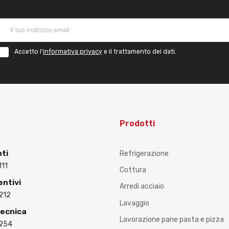
Accetto l'
informativa privacy
e il trattamento dei dati.
Prodotti
nti
Refrigerazione
111
Cottura
entivi
Arredi acciaio
212
Lavaggio
Tecnica
Lavorazione pane pasta e pizza
3254