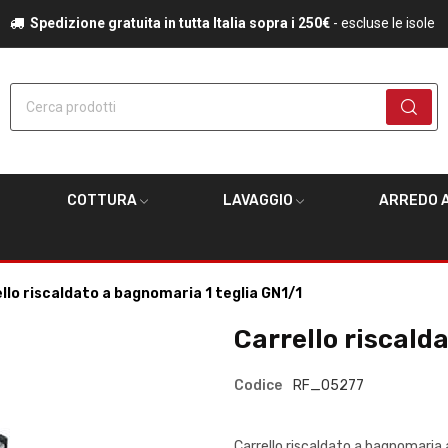
Spedizione gratuita in tutta Italia sopra i 250€
- escluse le isole
Cerca prodotti
COTTURA
LAVAGGIO
ARREDO A
llo riscaldato a bagnomaria 1 teglia GN1/1
Carrello riscald
Codice
RF_05277
Carrello riscaldato a bagnomaria a