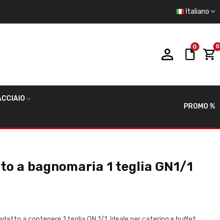
Italiano
0
0
CCIAIO
PROMO %
ato a bagnomaria 1 teglia GN1/1
datto a contenere 1 teglia GN 1/1. Ideale per catering e buffet.