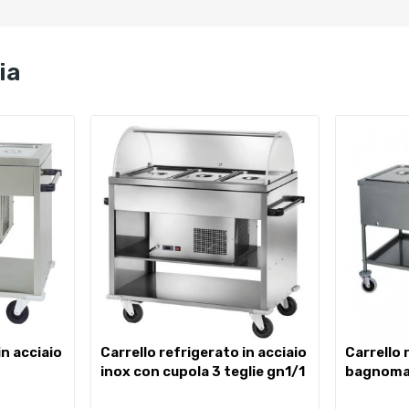
ia
carrello refrigerato in acciaio
carrello riscaldato a
inox con cupola 3 teglie gn1/1
bagnomar