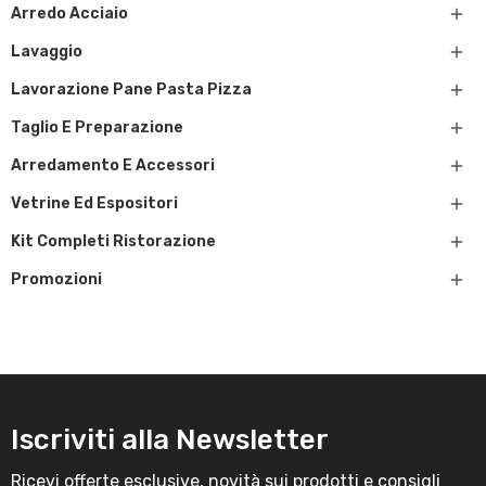

Arredo Acciaio

Lavaggio

Lavorazione Pane Pasta Pizza

Taglio E Preparazione

Arredamento E Accessori

Vetrine Ed Espositori

Kit Completi Ristorazione

Promozioni
Iscriviti alla Newsletter
Ricevi offerte esclusive, novità sui prodotti e consigli