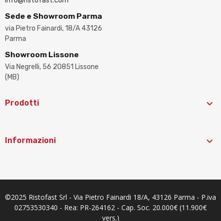
info@ristofast.com
Sede e Showroom Parma
via Pietro Fainardi, 18/A 43126
Parma
Showroom Lissone
Via Negrelli, 56 20851 Lissone
(MB)

Prodotti

Informazioni
©2025 Ristofast Srl - Via Pietro Fainardi 18/A, 43126 Parma - P.iva
02753530340 - Rea: PR-264162 - Cap. Soc. 20.000€ (11.900€
vers.)