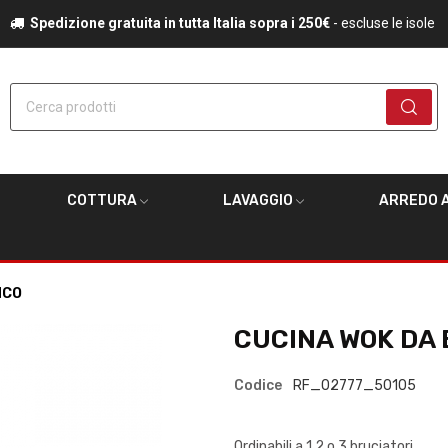
Spedizione gratuita in tutta Italia sopra i 250€
- escluse le isole
Cerca prodotti
COTTURA
LAVAGGIO
ARREDO A
NCO
CUCINA WOK DA
Codice
RF_02777_50105
Ordinabili a 1,2 o 3 bruciatori