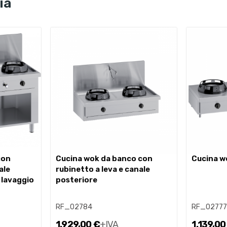
ia
cucina wok da banco con
cucina 
ale
rubinetto a leva e canale
 lavaggio
posteriore
RF_02784
RF_0277
1.929,00 €
+IVA
1.139,00