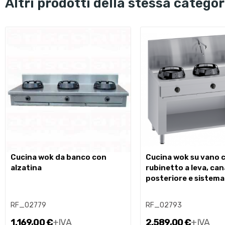
altri prodotti della stessa categor
cucina wok da banco con
cucina wok su vano con
alzatina
rubinetto a leva, can
posteriore e sistema
RF_02779
RF_02793
1.169,00 €
+IVA
2.589,00 €
+IVA