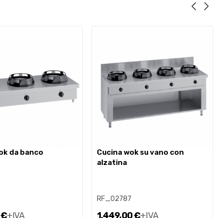
wok da banco
cucina wok su vano con
alzatina
7
RF_02787
 €
+IVA
1.449,00 €
+IVA