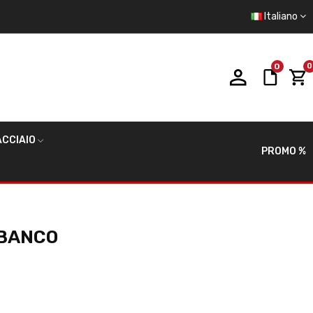
Italiano
0
0
CCIAIO
PROMO %
 BANCO