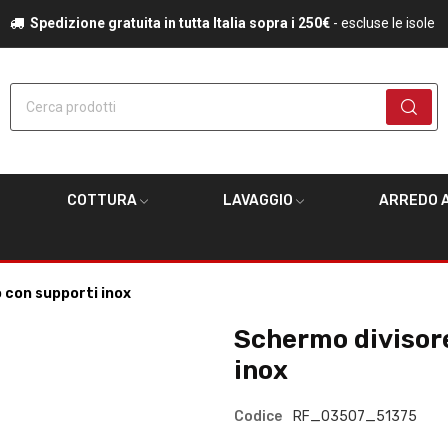
Spedizione gratuita in tutta Italia sopra i 250€
- escluse le isole
Cerca prodotti
COTTURA
LAVAGGIO
ARREDO A
 con supporti inox
Schermo divisore
inox
Codice
RF_03507_51375