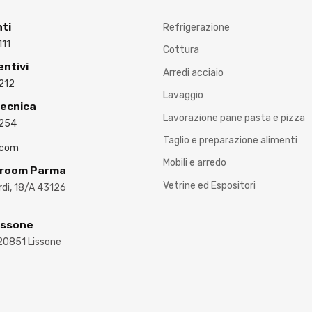
nti
Refrigerazione
111
Cottura
entivi
Arredi acciaio
212
Lavaggio
Tecnica
Lavorazione pane pasta e pizza
3254
Taglio e preparazione alimenti
.com
Mobili e arredo
wroom Parma
Vetrine ed Espositori
ardi, 18/A 43126
issone
 20851 Lissone