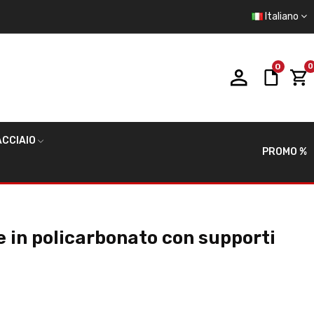
Italiano
0
0
CCIAIO
PROMO %
 in policarbonato con supporti