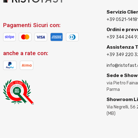
Servizio Clie
+39 0521-1418
Pagamenti Sicuri con:
Ordini e prev
+39 344 244 9
Assistenza 
anche a rate con:
+39 349 220 
info@ristofast
Sede e Sho
via Pietro Fain
Parma
Showroom L
Via Negrelli, 56
(MB)