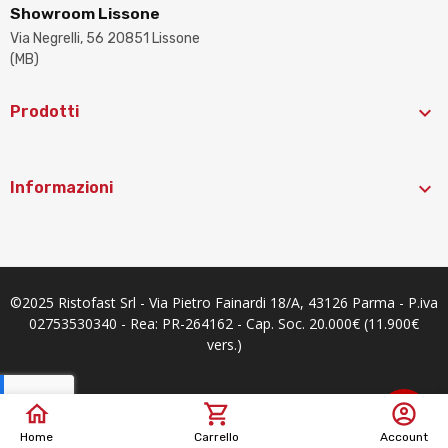
Showroom Lissone
Via Negrelli, 56 20851 Lissone
(MB)

Prodotti

Informazioni
©2025 Ristofast Srl - Via Pietro Fainardi 18/A, 43126 Parma - P.iva
02753530340 - Rea: PR-264162 - Cap. Soc. 20.000€ (11.900€
vers.)
Home
Carrello
Account