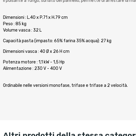
Il pulsante a fungo, sul lato del pannello, permette di arrestare la 
Dimensioni : L.40 x P.71 x H.79 cm
Peso : 85 kg
Volume vasca : 32 L
Capacità pasta (impasto: 65% farina 35% acqua): 27 kg
Dimensioni vasca : 40 Ø x 26 H cm
Potenza motore : 1,1 kW - 1,5 Hp
Alimentazione : 230 V - 400 V
Ordinabile nelle versioni monofase, trifase e trifase a 2 velocità.
altri prodotti della stessa categor