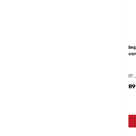
impastatrice a spirale 18 kg
con
RF
89