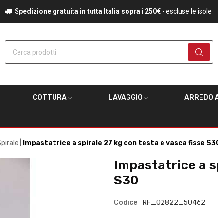
Spedizione gratuita in tutta Italia sopra i 250€
- escluse le isole
Cerca prodotti
COTTURA
LAVAGGIO
ARREDO A
Spirale
Impastatrice a spirale 27 kg con testa e vasca fisse S3
Impastatrice a sp
S30
Codice
RF_02822_50462