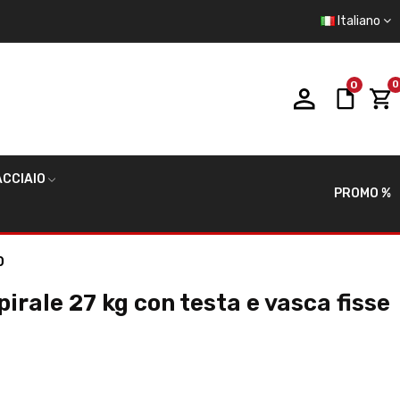
Italiano
0
0
CCIAIO
PROMO %
0
irale 27 kg con testa e vasca fisse