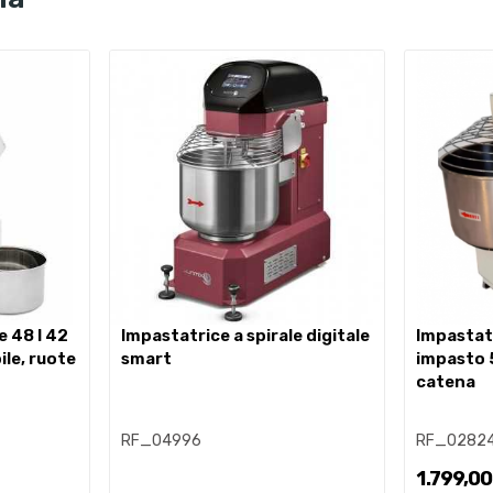
impastatrice a spirale digitale
impastatrice s52 capacità
ile, ruote
smart
impasto 
catena
RF_04996
RF_0282
1.799,00