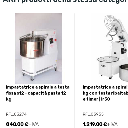
impastatrice a spirale a testa
impastatrice a spirale 48 l 42
fissa s12 - capacità pasta 12
kg con testa ribaltab
kg
e timer | ir50
RF_03274
RF_03955
840,00 €
+IVA
1.219,00 €
+IVA