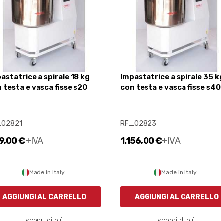
impastatrice a spirale 35 kg
 testa e vasca fisse s20
con testa e vasca fisse s40
_02821
RF_02823
9,00 €
+IVA
1.156,00 €
+IVA
Made in Italy
Made in Italy
AGGIUNGI AL CARRELLO
AGGIUNGI AL CARRELLO
scopri di più
scopri di più