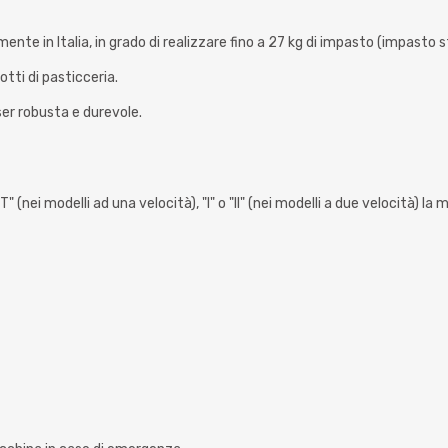
mente in Italia, in grado di realizzare fino a 27 kg di impasto (impasto
otti di pasticceria.
ser robusta e durevole.
(nei modelli ad una velocità), "I" o "II" (nei modelli a due velocità) la 