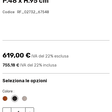
P.48 x H.95 cm
Codice
RF_02732_67548
619,00 €
IVA del 22% esclusa
755,18 €
IVA del 22% inclusa
Seleziona le opzioni
Colore :
colore noce
colore carbone
colore cenere