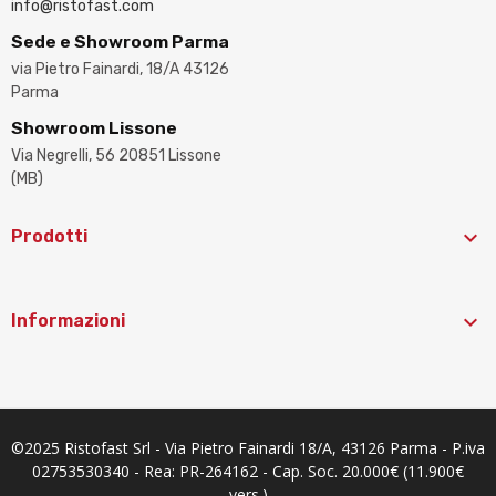
info@ristofast.com
Sede e Showroom Parma
via Pietro Fainardi, 18/A 43126
Parma
Showroom Lissone
Via Negrelli, 56 20851 Lissone
(MB)

Prodotti

Informazioni
©2025 Ristofast Srl - Via Pietro Fainardi 18/A, 43126 Parma - P.iva
02753530340 - Rea: PR-264162 - Cap. Soc. 20.000€ (11.900€
vers.)