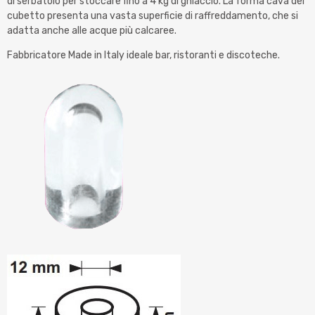
di serbatoio per stoccare fino a 4 kg di ghiaccio. La forma cava del
cubetto presenta una vasta superficie di raffreddamento, che si
adatta anche alle acque più calcaree.
Fabbricatore Made in Italy ideale bar, ristoranti e discoteche.