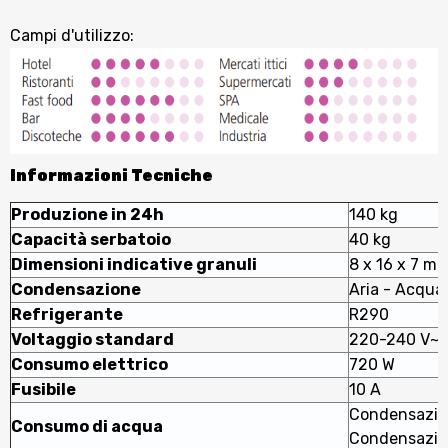
Campi d'utilizzo:
Informazioni Tecniche
Produzione in 24h
140 kg
Capacità serbatoio
40 kg
Dimensioni indicative granuli
8 x 16 x 7 m
Condensazione
Aria - Acqua
Refrigerante
R290
Voltaggio standard
220-240 V~ 
Consumo elettrico
720 W
Fusibile
10 A
Condensazione
Consumo di acqua
Condensazion