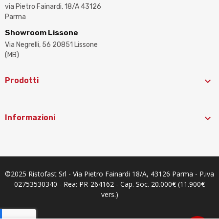
via Pietro Fainardi, 18/A 43126
Parma
Showroom Lissone
Via Negrelli, 56 20851 Lissone
(MB)

Prodotti

Informazioni
©2025 Ristofast Srl - Via Pietro Fainardi 18/A, 43126 Parma - P.iva
02753530340 - Rea: PR-264162 - Cap. Soc. 20.000€ (11.900€
vers.)