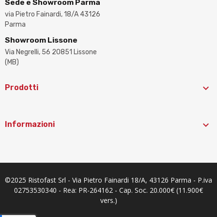
Sede e Showroom Parma
via Pietro Fainardi, 18/A 43126
Parma
Showroom Lissone
Via Negrelli, 56 20851 Lissone
(MB)

Prodotti

Informazioni
©2025 Ristofast Srl - Via Pietro Fainardi 18/A, 43126 Parma - P.iva
02753530340 - Rea: PR-264162 - Cap. Soc. 20.000€ (11.900€
vers.)