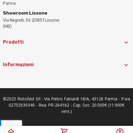
Parma
Showroom Lissone
Via Negrelli, 56 20851 Lissone
(MB)

Prodotti

Informazioni
©2025 Ristofast Srl - Via Pietro Fainardi 18/A, 43126 Parma - P.iva
02753530340 - Rea: PR-264162 - Cap. Soc. 20.000€ (11.900€
vers.)