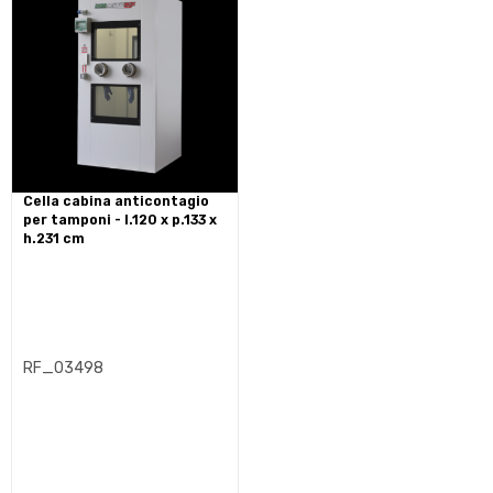
cella cabina anticontagio
per tamponi - l.120 x p.133 x
h.231 cm
RF_03498