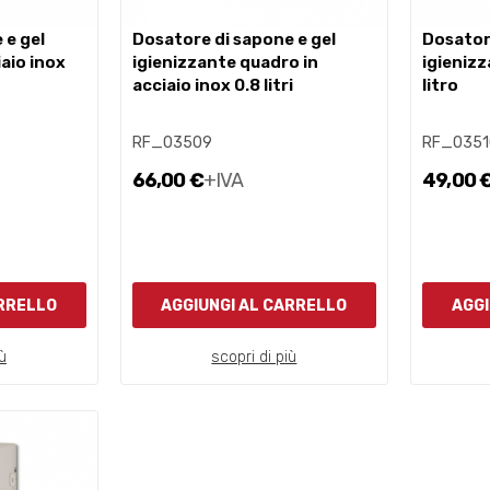
dosatore di sapone e gel
dosatore di sapone e gel
iaio inox
igienizzante quadro in
igienizz
acciaio inox 0.8 litri
litro
RF_03509
RF_0351
66,00 €
+IVA
49,00 
ARRELLO
AGGIUNGI AL CARRELLO
AGGI
ù
scopri di più