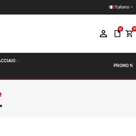
Italiano
0
0
CCIAIO
PROMO %
e
e