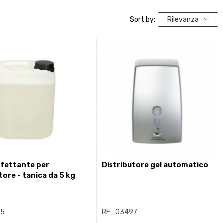
Sort by:
Rilevanza
distributore gel automatico
tore - tanica da 5 kg
75
RF_03497