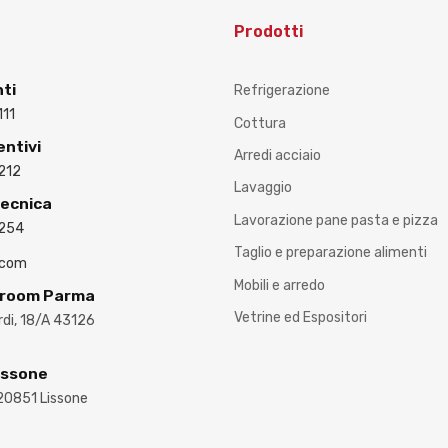
Prodotti
nti
Refrigerazione
111
Cottura
entivi
Arredi acciaio
212
Lavaggio
Tecnica
Lavorazione pane pasta e pizza
3254
Taglio e preparazione alimenti
.com
Mobili e arredo
wroom Parma
Vetrine ed Espositori
ardi, 18/A 43126
issone
 20851 Lissone