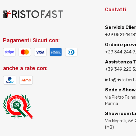
Contatti
Servizio Clie
+39 0521-1418
Pagamenti Sicuri con:
Ordini e prev
+39 344 244 9
Assistenza 
anche a rate con:
+39 349 220 
info@ristofast
Sede e Sho
via Pietro Fain
Parma
Showroom L
Via Negrelli, 56
(MB)