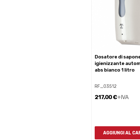
dosatore di sapone e gel
igienizzante autom
abs bianco 1 litro
RF_03512
217,00 €
+IVA
AGGIUNGI AL C