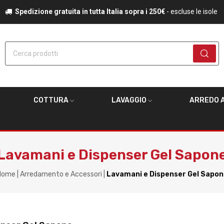
Spedizione gratuita in tutta Italia sopra i 250€
- escluse le isole
Cerca prodotti
COTTURA
LAVAGGIO
ARREDO A
Lavamani e Dispenser Gel Sapon
Home
Arredamento e Accessori
Lavamani e Dispenser Gel Sapon