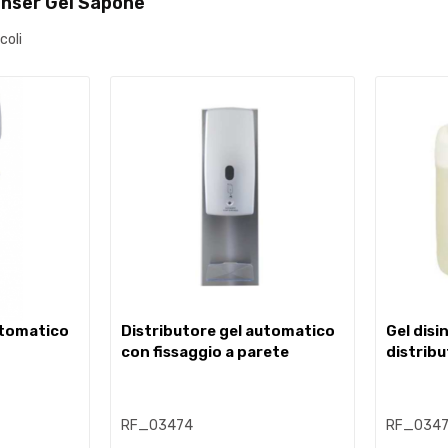
nser Gel Sapone
coli
distributore gel automatico
gel disinfettante per
con fissaggio a parete
distribu
RF_03474
RF_034