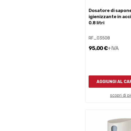
dosatore di sapone e gel
igienizzante in acc
0.8 litri
RF_03508
95,00 €
+IVA
AGGIUNGI AL C
scopri di pi