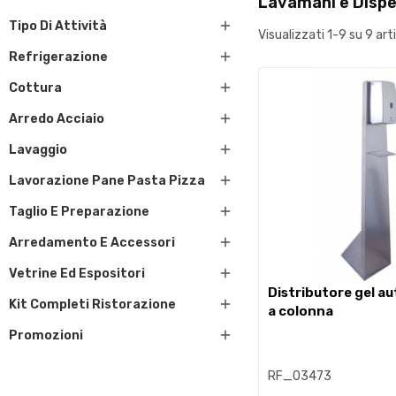
Lavamani e Dispe

Tipo Di Attività
Visualizzati 1-9 su 9 arti

Refrigerazione

Cottura

Arredo Acciaio

Lavaggio

Lavorazione Pane Pasta Pizza

Taglio E Preparazione

Arredamento E Accessori

Vetrine Ed Espositori
distributore gel automatico

Kit Completi Ristorazione
a colonna

Promozioni
RF_03473