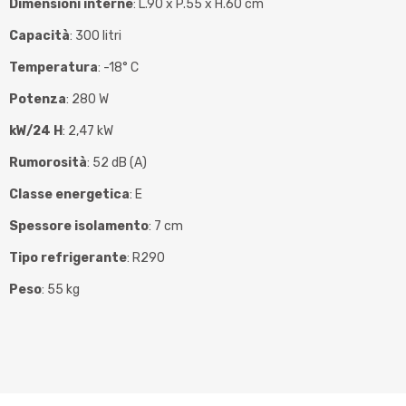
Dimensioni interne
: L.90 x P.55 x H.60 cm
Capacità
: 300 litri
Temperatura
: -18° C
Potenza
: 280 W
kW/24 H
: 2,47 kW
Rumorosità
: 52 dB (A)
Classe energetica
: E
Spessore isolamento
: 7 cm
Tipo refrigerante
: R290
Peso
: 55 kg