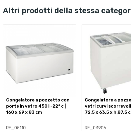
altri prodotti della stessa categor
congelatore a pozzetto con
congelatore a pozzetto con
porte in vetro 450 l -22° c |
vetri curvi scorrevoli 
160 x 69 x 83 cm
72,5 x 63,5 x h.87,5 
RF_05110
RF_03906