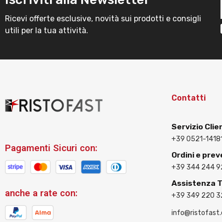
Ricevi offerte esclusive, novità sui prodotti e consigli
utili per la tua attività.
Contatti
Servizio Clie
+39 0521-1418
Pagamenti Sicuri con:
Ordini e prev
+39 344 244 9
Assistenza 
anche a rate con:
+39 349 220 
info@ristofast