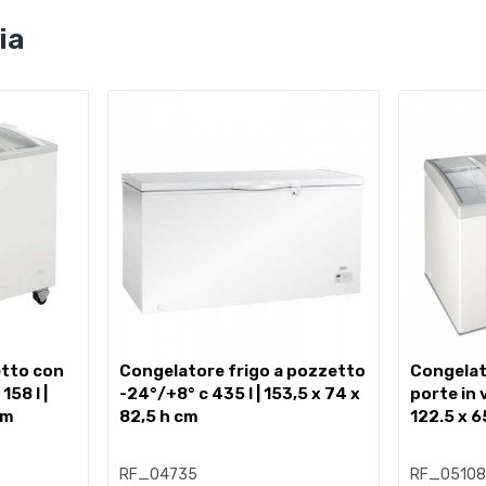
ia
congelatore frigo a pozzetto
congelatore a pozzetto con
158 l |
-24°/+8° c 435 l | 153,5 x 74 x
porte in 
cm
82,5 h cm
122.5 x 6
RF_04735
RF_0510