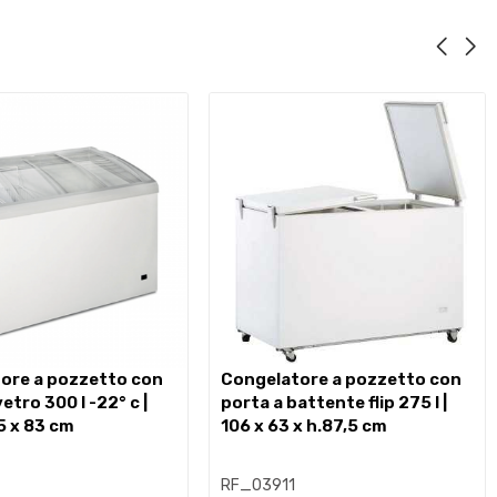
congelatore a pozzetto con
vetro 300 l -22° c |
porta a battente flip 275 l |
5 x 83 cm
106 x 63 x h.87,5 cm
8
RF_03911