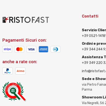
Contatti
Servizio Clie
+39 0521-1418
Pagamenti Sicuri con:
Ordini e prev
+39 344 244 9
Assistenza 
anche a rate con:
+39 349 220 
info@ristofast
Sede e Sho
via Pietro Fain
Parma
Showroom L
Via Negrelli, 56