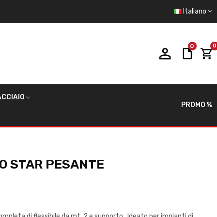
Italiano
0
0
CCIAIO
PROMO %
NO STAR PESANTE
pleta di flessibile da mt. 2 e supporto. Ideato per impianti di