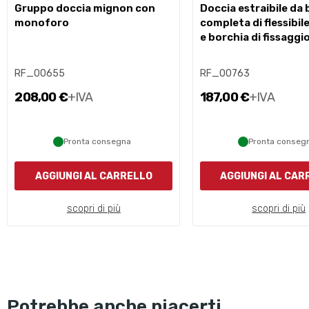
gruppo doccia mignon con
doccia estraibile da banco
monoforo
completa di flessibil
e borchia di fissaggio
RF_00655
RF_00763
208,00 €
+IVA
187,00 €
+IVA
Pronta consegna
Pronta conseg
AGGIUNGI AL CARRELLO
AGGIUNGI AL CAR
scopri di più
scopri di più
Potrebbe anche piacerti