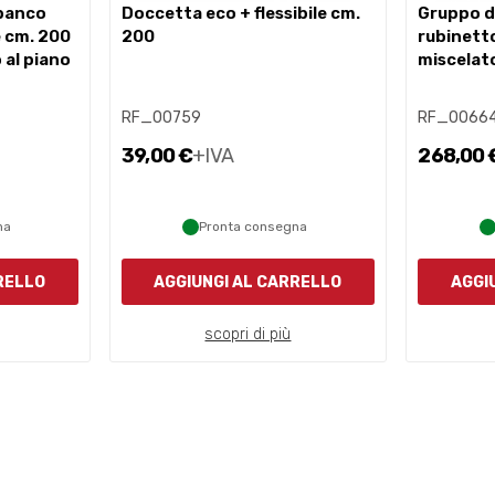
doccetta eco + flessibile cm.
gruppo doccia mignon con
e cm. 200
200
rubinett
 al piano
miscelat
RF_00759
RF_0066
39,00 €
+IVA
268,00 
na
Pronta consegna
RELLO
AGGIUNGI AL CARRELLO
AGGI
scopri di più