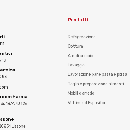
Prodotti
nti
Refrigerazione
111
Cottura
entivi
Arredi acciaio
212
Lavaggio
Tecnica
Lavorazione pane pasta e pizza
3254
Taglio e preparazione alimenti
.com
Mobili e arredo
wroom Parma
Vetrine ed Espositori
ardi, 18/A 43126
issone
 20851 Lissone