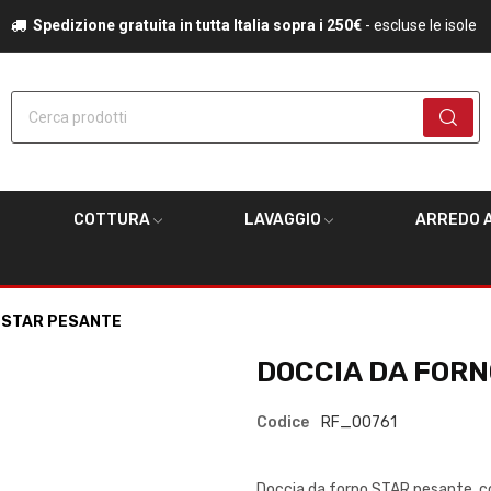
Spedizione gratuita in tutta Italia sopra i 250€
- escluse le isole
Cerca prodotti
COTTURA
LAVAGGIO
ARREDO A
 STAR PESANTE
DOCCIA DA FOR
Codice
RF_00761
Doccia da forno STAR pesante, com