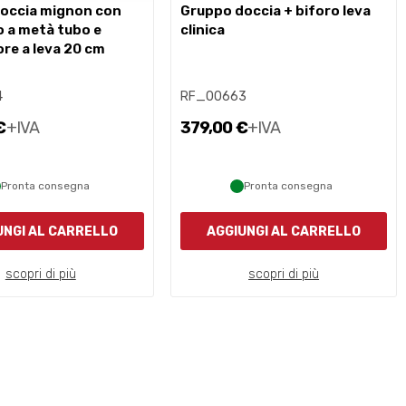
gruppo doccia + biforo leva
o a metà tubo e
clinica
ore a leva 20 cm
4
RF_00663
€
+IVA
379,00 €
+IVA
Pronta consegna
Pronta consegna
UNGI AL CARRELLO
AGGIUNGI AL CARRELLO
scopri di più
scopri di più