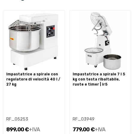
impastatrice a spirale con
impastatrice a spirale 7 l 5
regolatore di velocità 40 l /
kg con testa ribaltabile,
27 kg
ruote e timer | ir5
RF_05253
RF_03949
899,00 €
+IVA
779,00 €
+IVA