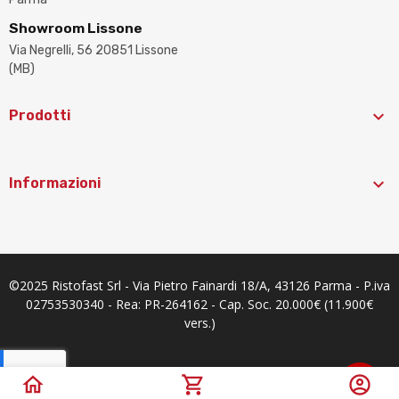
Showroom Lissone
Via Negrelli, 56 20851 Lissone
(MB)

Prodotti

Informazioni
©2025 Ristofast Srl - Via Pietro Fainardi 18/A, 43126 Parma - P.iva
02753530340 - Rea: PR-264162 - Cap. Soc. 20.000€ (11.900€
vers.)