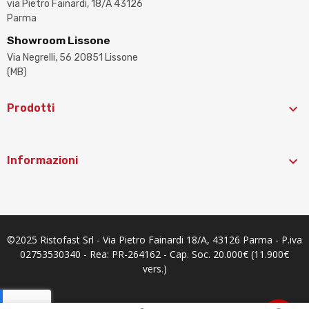
via Pietro Fainardi, 18/A 43126
Parma
Showroom Lissone
Via Negrelli, 56 20851 Lissone
(MB)

Prodotti

Informazioni
©2025 Ristofast Srl - Via Pietro Fainardi 18/A, 43126 Parma - P.iva
02753530340 - Rea: PR-264162 - Cap. Soc. 20.000€ (11.900€
vers.)