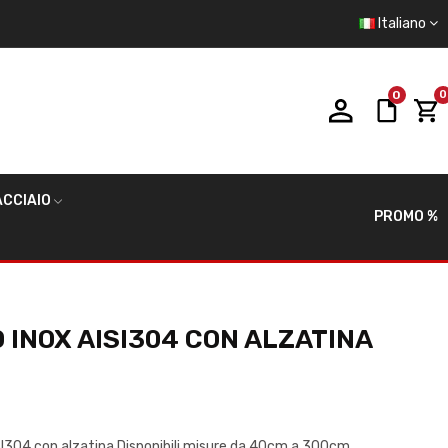
Italiano
0
0
CCIAIO
PROMO %
O INOX AISI304 CON ALZATINA
ISI304 con alzatina Disponibili misure da 40cm a 300cm