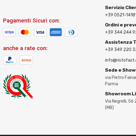
Servizio Clie
+39 0521-1418
Pagamenti Sicuri con:
Ordini e prev
+39 344 244 9
Assistenza 
anche a rate con:
+39 349 220 
info@ristofast
Sede e Sho
via Pietro Fain
Parma
Showroom L
Via Negrelli, 56
(MB)