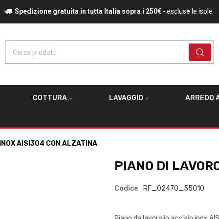
Spedizione gratuita in tutta Italia sopra i 250€
- escluse le isole
Cerca prodotti
COTTURA
LAVAGGIO
ARREDO A
 INOX AISI304 CON ALZATINA
PIANO DI LAVOR
Codice
RF_02470_55010
Piano da lavoro in acciaio inox A