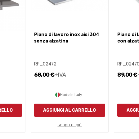
piano di lavoro inox aisi 304
piano di lavoro inox aisi304
senza alzatina
con alza
RF_02472
RF_0247
68,00 €
+IVA
89,00 €
Made in Italy
RELLO
AGGIUNGI AL CARRELLO
AGGI
scopri di più