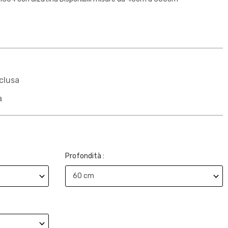
clusa
a
Profondità :