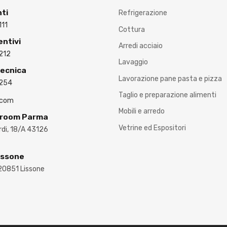
nti
Refrigerazione
111
Cottura
entivi
Arredi acciaio
212
Lavaggio
Tecnica
Lavorazione pane pasta e pizza
3254
Taglio e preparazione alimenti
.com
Mobili e arredo
wroom Parma
Vetrine ed Espositori
ardi, 18/A 43126
issone
 20851 Lissone