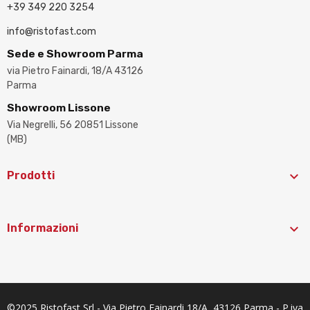
+39 349 220 3254
info@ristofast.com
Sede e Showroom Parma
via Pietro Fainardi, 18/A 43126
Parma
Showroom Lissone
Via Negrelli, 56 20851 Lissone
(MB)

Prodotti

Informazioni
©2025 Ristofast Srl - Via Pietro Fainardi 18/A, 43126 Parma - P.iva