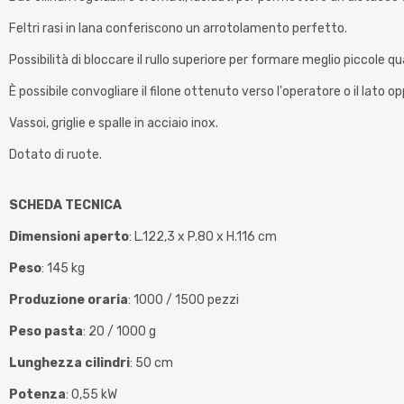
Feltri rasi in lana conferiscono un arrotolamento perfetto.
Possibilità di bloccare il rullo superiore per formare meglio piccole qu
È possibile convogliare il filone ottenuto verso l'operatore o il lato o
Vassoi, griglie e spalle in acciaio inox.
Dotato di ruote.
SCHEDA TECNICA
Dimensioni aperto
: L.122,3 x P.80 x H.116 cm
Peso
: 145 kg
Produzione oraria
: 1000 / 1500 pezzi
Peso pasta
: 20 / 1000 g
Lunghezza cilindri
: 50 cm
Potenza
: 0,55 kW