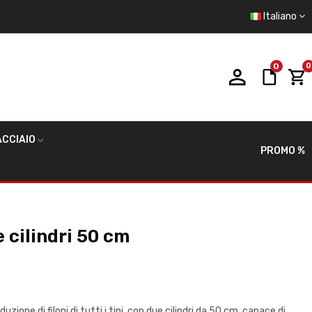
Italiano
0
0
CCIAIO
PROMO %
 cilindri 50 cm
zione di filoni di tutti i tipi, con due cilindri da 50 cm, capace di