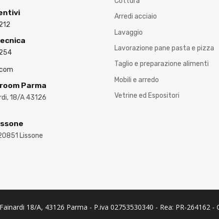
Cottura
entivi
Arredi acciaio
212
Lavaggio
Tecnica
Lavorazione pane pasta e pizza
3254
Taglio e preparazione alimenti
.com
Mobili e arredo
wroom Parma
Vetrine ed Espositori
ardi, 18/A 43126
issone
 20851 Lissone
o Fainardi 18/A, 43126 Parma - P.iva 02753530340 - Rea: PR-264162 - C