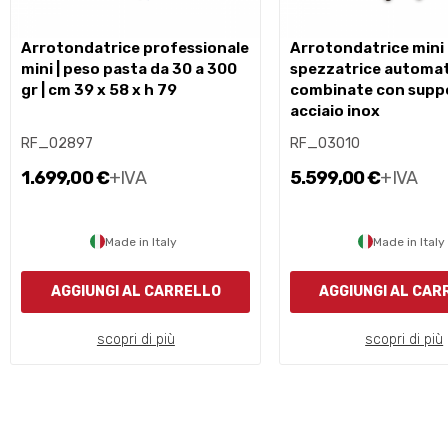
arrotondatrice professionale
arrotondatrice mini e
mini | peso pasta da 30 a 300
spezzatrice automat
gr | cm 39 x 58 x h 79
combinate con suppo
acciaio inox
RF_02897
RF_03010
1.699,00 €
+IVA
5.599,00 €
+IVA
Made in Italy
Made in Italy
AGGIUNGI AL CARRELLO
AGGIUNGI AL CAR
scopri di più
scopri di più