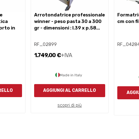
arrotondatrice professionale
formatrice a due cilindri 50
ica
winner - peso pasta 30 a 300
cm con f
rto in
gr - dimensioni : l.39 x p.58...
RF_02899
RF_0428
1.749,00 €
+IVA
Made in Italy
RELLO
AGGIUNGI AL CARRELLO
AGGI
scopri di più