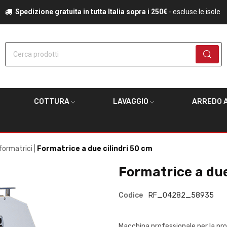
Spedizione gratuita in tutta Italia sopra i 250€
- escluse le isole
Cerca prodotti
COTTURA
LAVAGGIO
ARREDO A
 formatrici
Formatrice a due cilindri 50 cm
Formatrice a due
Codice
RF_04282_58935
Macchina professionale per la produ