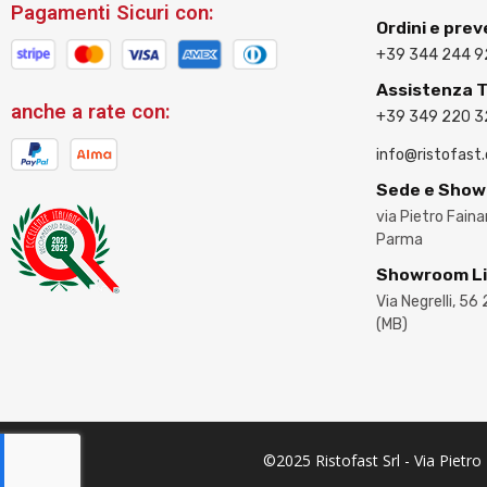
Pagamenti Sicuri con:
Ordini e prev
+39 344 244 9
Assistenza 
anche a rate con:
+39 349 220 
info@ristofast
Sede e Sho
via Pietro Fain
Parma
Showroom L
Via Negrelli, 56
(MB)
©2025 Ristofast Srl - Via Pietr