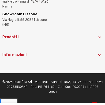
via Pietro Fainardi, 18/A 43126
Parma
Showroom Lissone
Via Negrelli, 56 20851 Lissone
(MB)

Prodotti

Informazioni
©2025 Ristofast Srl - Via Pietro Fainardi 18/A, 43126 Parma - P.iva
02753530340 - Rea: PR-264162 - Cap. Soc. 20.000€ (11.900€
vers.)