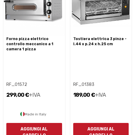
forno pizza elettrico
tostiera elettrica 3 pinze -
controllo meccanico a 1
l.44 x p.24 x h.25 cm
camera 1 pizza
RF_01572
RF_01383
299,00 €
+IVA
189,00 €
+IVA
Made in Italy
AGGIUNGI AL
AGGIUNGI AL