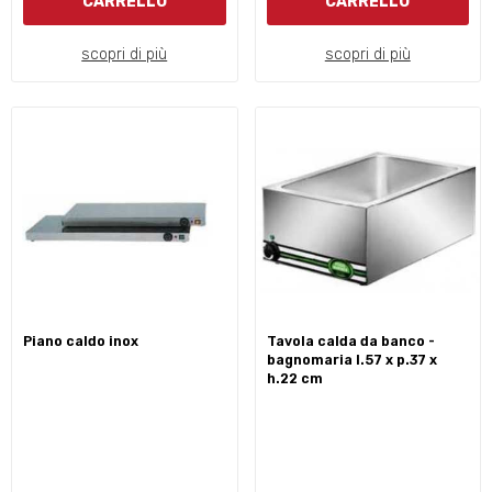
CARRELLO
CARRELLO
scopri di più
scopri di più
piano caldo inox
tavola calda da banco -
bagnomaria l.57 x p.37 x
h.22 cm