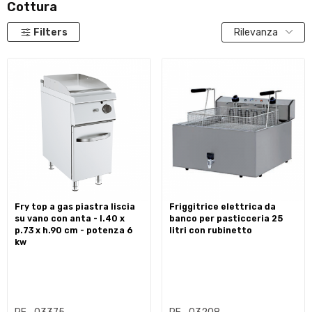
Cottura
Filters
Rilevanza
fry top a gas piastra liscia
friggitrice elettrica da
su vano con anta - l.40 x
banco per pasticceria 25
p.73 x h.90 cm - potenza 6
litri con rubinetto
kw