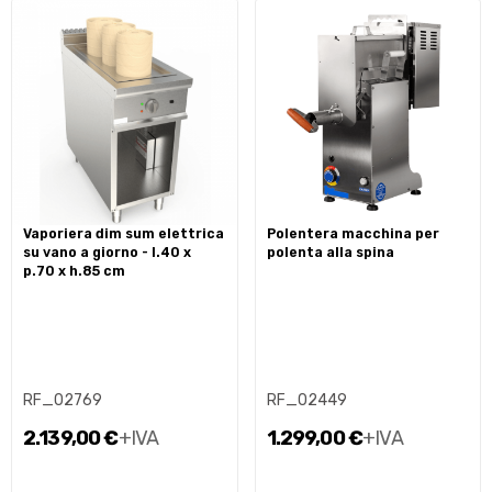
vaporiera dim sum elettrica
polentera macchina per
su vano a giorno - l.40 x
polenta alla spina
p.70 x h.85 cm
RF_02769
RF_02449
2.139,00 €
+IVA
1.299,00 €
+IVA