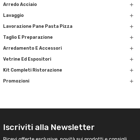

Arredo Acciaio

Lavaggio

Lavorazione Pane Pasta Pizza

Taglio E Preparazione

Arredamento E Accessori

Vetrine Ed Espositori

Kit Completi Ristorazione

Promozioni
Iscriviti alla Newsletter
Ricevi offerte esclusive, novità sui prodotti e consigli