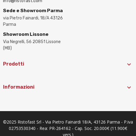
info@ristofast.com
Sede e Showroom Parma
via Pietro Fainardi, 18/A 43126
Parma
Showroom Lissone
Via Negrelli, 56 20851 Lissone
(MB)

Prodotti

Informazioni
©2025 Ristofast Srl - Via Pietro Fainardi 18/A, 43126 Parma - P.iva
02753530340 - Rea: PR-264162 - Cap. Soc. 20.000€ (11.900€
vers.)