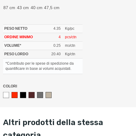
87 cm
43 cm
40 cm
47,5 cm
PESO NETTO
4.35
Kg/pc
ORDINE MINIMO
4
pcs/ctn
VOLUME*
0.25
m
/ctn
3
PESO LORDO
20.40
Kg/ctn
*Contributo per le spese di spedizione da
quantificare in base ai volumi acquistati.
COLORI
altri prodotti della stessa
categoria