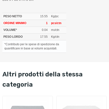
PESO NETTO
15.55
Kg/pc
ORDINE MINIMO
1
pcs/ctn
VOLUME*
0.04
m
/ctn
3
PESO LORDO
17.55
Kg/ctn
*Contributo per le spese di spedizione da
quantificare in base ai volumi acquistati.
altri prodotti della stessa
categoria