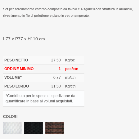
Set per arredamento esterno composto da tavolo e 4 sgabelli con struttura in alluminio,
rivestimento in filo di polietilene e piano in vetro temperato.
L77 x P77 x H110 cm
PESO NETTO
27.50
Kg/pc
ORDINE MINIMO
1
pcs/ctn
VOLUME*
0.77
m
/ctn
3
PESO LORDO
31.50
Kg/ctn
*Contributo per le spese di spedizione da
quantificare in base ai volumi acquistati.
COLORI