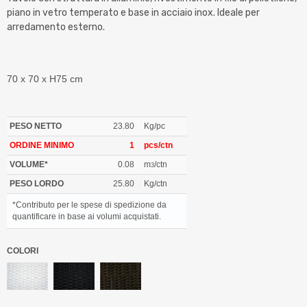
piano in vetro temperato e base in acciaio inox. Ideale per
arredamento esterno.
70 x 70 x H75 cm
PESO NETTO
23.80
Kg/pc
ORDINE MINIMO
1
pcs/ctn
VOLUME*
0.08
m
/ctn
3
PESO LORDO
25.80
Kg/ctn
*Contributo per le spese di spedizione da
quantificare in base ai volumi acquistati.
COLORI